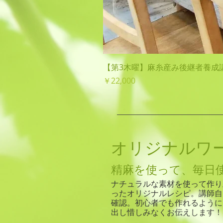
【第3木曜】麻糸産み後継者養成
価格
￥22,000
オリジナルワ
​精麻を使って、毎
​ナチュラルな素材を使って作
ったオリジナルレシピ。講師自
確認。初心者でも作れるように
出し惜しみなくお伝えします！