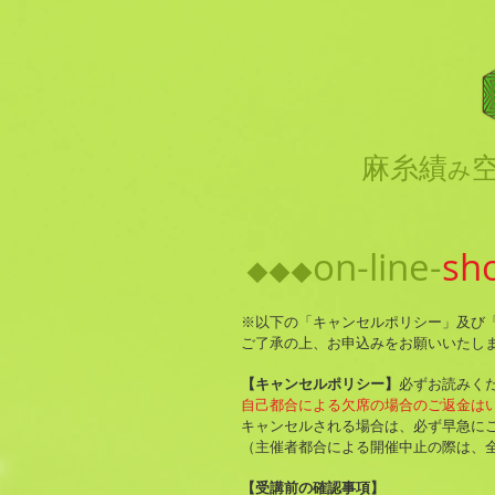
麻糸績
み
on-line-
sh
◆◆◆
※以下の「キャンセルポリシー」及び
ご了承の上、お申込みをお願いいたし
【キャンセルポリシー】
必ずお読みく
自己都合による欠席の場合のご返金は
キャンセルされる場合は、必ず早急に
（主催者都合による開催中止の際は、
【受講前の確認事項】