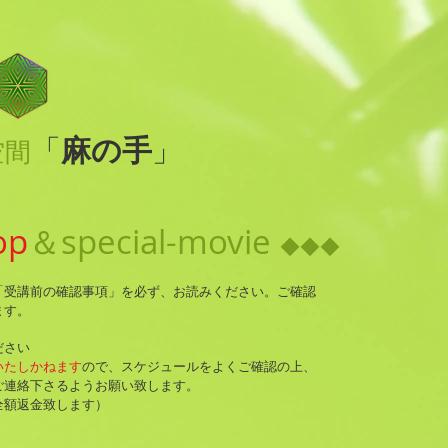
麻の手
「
」
空間
op
＆special-movie
◆◆◆
「受講前の確認事項」を必ず、お読みください。ご確認
ます。
ださい
いたしかねます
ので、スケジュールをよくご確認の上、
ご連絡下さるようお願い致します。
全額返金致します）