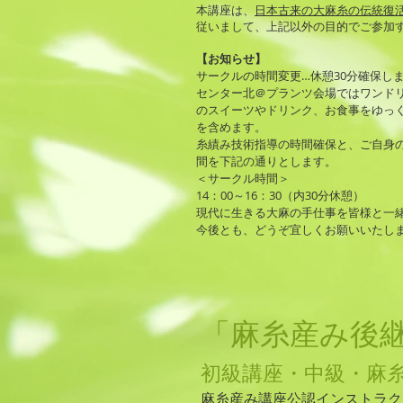
本講座は、
日本古来の大麻糸の伝統復
従いまして、上記以外の目的でご参加
【お知らせ】
サークルの時間変更…休憩30分確保し
センター北＠プランツ会場ではワンド
のスイーツやドリンク、お食事をゆっく
を含めます。
糸績み技術指導の時間確保と、ご自身
間を下記の通りとします。
＜サークル時間＞
14：00～16：30（内30分休憩）
現代に生きる大麻の手仕事を皆様と一
今後とも、どうぞ宜しくお願いいたし
「麻糸産み後
初級講座・中級・麻
麻糸産み講座公認インストラク