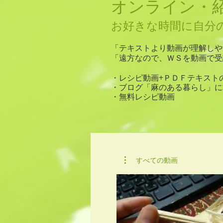
オンライン・
お好きな時間に自分
「​テキストより動画が理解し
「遠方なので、ＷＳを動画で受
・​レシピ動画+ＰＤＦテキス
・ブログ「麻のある暮らし」に
・無料レシピ動画
​順次ＵＰ
すべての動画