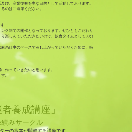
活
及び、
産業復興を主な目的
として活動しております。
するのはご遠慮ください。
ます
リンク制での開催となっております。ぜひともこだわり
り楽しんでいただきたいので、飲食タイムとして30分
の麻糸仕事のペースで召し上がっていただくために、時
緒に作っていきたいと思います。
ます。
継者養成講座」
糸績みサークル
ターの宮本が開催する講座です。