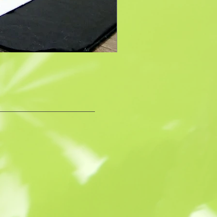
【第4木曜】「麻糸産み後継
価格
￥22,000