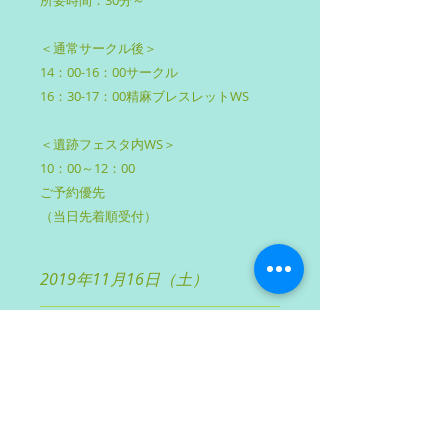
所要時間：30分～
＜通常サークル後＞
14：00-16：00サークル
16：30-17：00精麻ブレスレットWS
＜遺跡フェスタ内WS＞
10：00～12：00
ご予約優先
（当日先着順受付）
2019年11月16日（土）
遺跡マルシェ内WSです。
サークル後の屋久杉精麻ブレス
材料・レシピ付き！
レット
サークルでしっかり糸作りを研鑽の
後、せっかくなのでWSもやりたい！
というご希望にお応えします。