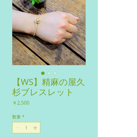
【WS】精麻の屋久
杉ブレスレット
価
￥2,500
格
数量
*