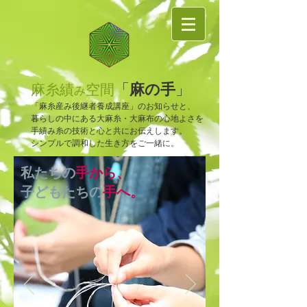
麻の手
「
」
麻糸績
空間
み
「麻糸産み後継者養成講座」のお知らせと、
暮らしの中にある大麻糸・大麻布の心地よさを
手績み糸の技術と心と共にお伝えします。
​シンプルで調和した生き方をご一緒に。
私たちの
手から、
子どもたちの
手へ。