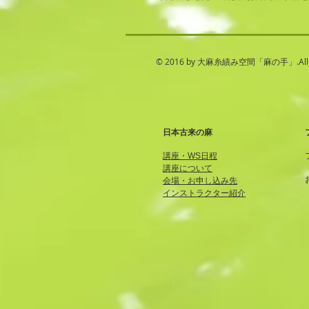
© 2016 by 大麻糸績み空間「麻の手」.All are 
日本古来の麻
講座・WS日程
講座について
会場・お申し込み先
インストラクター紹介