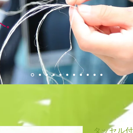
、
へ。
タッセル付