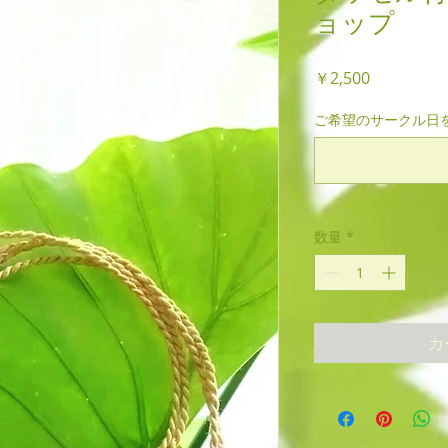
ョップ
価
￥2,500
格
ご希望のサークル日
数量
*
カ