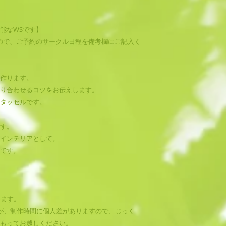
能なWSです】
ので、ご予約のサークル日程を備考欄にご記入く
作ります。
り合わせるコツをお伝えします。
タッセルです。
す。
インテリアとして。
です。
います。
が、制作時間に個人差がありますので、じっく
もってお越しください。