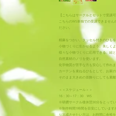
【こちらはサークルとセットで受講可
こちらのWS単独での受講できません
ださい。
精麻をつかい、タッセル付きのひもを
小物づくりに生かせるよう、美しくよ
様々な小物づくりに応用できる、紐と
自然素材のノリを使います。
化学物質が苦手な方も安心して作れま
カーテンを束ねるひもとして、お家の
そのまま大きめの首飾りにしても素敵
＜＜スケジュール＞＞
16：30～17：30 WS
※研鑽サークル後休憩30分をとって
※制作時間1時間を目安にしています
り完成させたい方は、お時間に余裕を