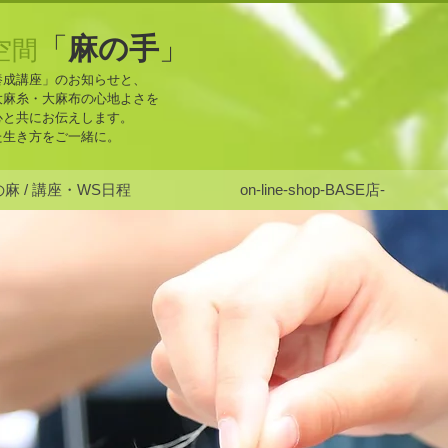
麻の手
「
」
空間
養成講座」のお知らせと、
大麻糸・大麻布の心地よさを
心と共にお伝えします。
た生き方をご一緒に。
麻 / 講座・WS日程
on-line-shop-BASE店-