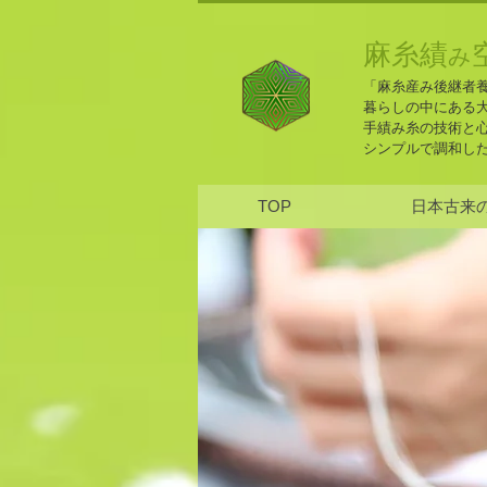
麻糸績
み
「麻糸産み後継者
暮らしの中にある
手績み糸の技術と
​シンプルで調和し
TOP
日本古来の