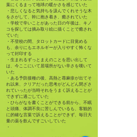
葉にくるまって地球の暖かさを感じていた
・悲しくなると気持ちを汲んでくれそうな木
をさがして、幹に抱き着き、癒されていた
・学校で辛いことがあった日の午後は、キノ
コを探しては摘み取り絵に描くことで癒され
ていた
​・不登校の間、タロットカードに目覚める
も、余りにもエネルギーが入りやすく怖くな
って封印する
・生まれるずっとまえのことを思い出して
は、今ここにいて居場所がない辛さを嘆いて
いた
・ある予防接種の後、高熱と蕁麻疹が出てそ
れ以来、クリアだった思考がどんどん閉ざさ
れていったが当時それをうまく訴えることが
できずに過ごしていた
・ひらがなを書くことができる前から、不眠
と頭痛、体調不良に苦しんでいるも、客観的
に的確な言葉で訴えることができず、毎日大
量の薬を飲んですごいしていた
・