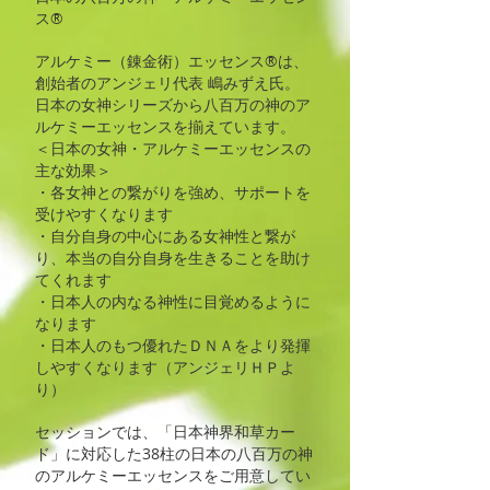
ス®
​アルケミー（錬金術）エッセンス®は、
創始者のアンジェリ代表 嶋みずえ氏。
日本の女神シリーズから八百万の神のア
ルケミーエッセンスを揃えています。
＜日本の女神・アルケミーエッセンスの
主な効果＞
・各女神との繋がりを強め、サポートを
受けやすくなります
・自分自身の中心にある女神性と繋が
り、本当の自分自身を生きることを助け
てくれます
・日本人の内なる神性に目覚めるように
なります
・日本人のもつ優れたＤＮＡをより発揮
しやすくなります（アンジェリＨＰよ
り）
セッションでは、「日本神界和草カー
ド」に対応した38柱の日本の八百万の神
のアルケミーエッセンスをご用意してい