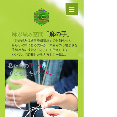
麻の手
「
」
麻糸績
空間
み
「麻糸産み後継者養成講座」のお知らせと、
暮らしの中にある大麻糸・大麻布の心地よさを
手績み糸の技術と心と共にお伝えします。
​シンプルで調和した生き方をご一緒に。
私たちの
手から、
子どもたちの
手へ。