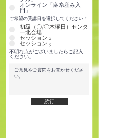
オンライン「麻糸産み入
門」
ご希望の受講日を選択してください
*
初級（〇/〇木曜日）センタ
ー北会場
セッション 2
セッション 3
不明な点がございましたらご記入
ください。
続行