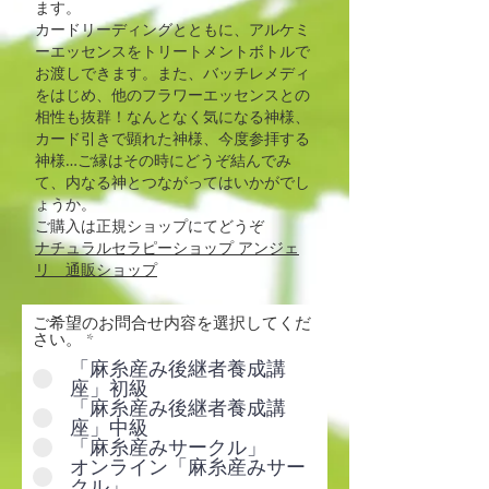
ます。
カードリーディングとともに、アルケミ
ーエッセンスをトリートメントボトルで
お渡しできます。また、バッチレメディ
をはじめ、他のフラワーエッセンスとの
相性も抜群！なんとなく気になる神様、
カード引きで顕れた神様、今度参拝する
神様…ご縁はその時にどうぞ結んでみ
て、内なる神とつながってはいかがでし
ょうか。​
ご購入は正規ショップにてどうぞ
ナチュラルセラピーショップ アンジェ
リ 通販ショップ
ご希望のお問合せ内容を選択してくだ
さい。
*
「麻糸産み後継者養成講
座」初級
「麻糸産み後継者養成講
座」中級
「麻糸産みサークル」
オンライン「麻糸産みサー
クル」