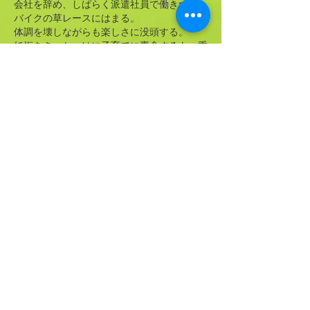
会社を辞め、しばらく派遣社員で働きつつ、
バイクの草レースにはまる。
体調を壊しながらも楽しさに没頭する。
妊娠をきっかっけに子育てに専念するも、重
度の妊娠悪阻で好物だったものものが一切食
べられなくなり、今までの食事が受け付けな
くなってしまった。子の為に…と