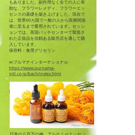
もありました。副作用なく全ての人に有
効な、フラワーレメディ、フラワーエッ
センスの基礎を築き上げました。現在で
は、世界60カ国で一般の人から医療関係
者に至るまで愛用されています。セッシ
ョンでは、英国バッチセンターで製造さ
れた正規品を信頼ある販売店を通して購
入しています。
保存料：食用グリセリン
㈱プルマナインターナショナル
https://www.purnama-
intl.co.jp/bach/index.html
ナチュラルセラピーSHOPアンジェリ
https://www.shop-angeli.com/
日本の八百万の神 アルケミーエッセン