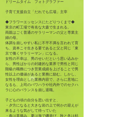
ドリームタイム フォトグラファー
子育て支援自立「だれでも広場」主宰
◆フラワーエッセンスにたどりつくまで◆
東京の町工場で有名な大森で生まれる。
両親はごく普通のサラリーマンの父と専業主
婦の母。
体調を崩しやすい私に不平不満を言われて育
ち、資本こそ生きる要であると父と同じ「東
京で働くサラリーマン」になる。
女性の不幸は、男のせいだという思い込みか
ら、男性ばかりの封建的な業界で男性と同じ
階級の職務につき営業成績を上げることで男
性以上の価値があると業務に励む。しかし、
女性を理由とした業務内容で、さらに意地に
なるも、上司のパワハラや社内外でのセクハ
ラに心のバランスを崩し退職。
子どもの頃の自分を思い出すと、
・夕方になると大きな岩の上で何かの迎えが
来るような気がして待っていた
・春は草摘み、夏は海で磯遊び、秋と冬は枯