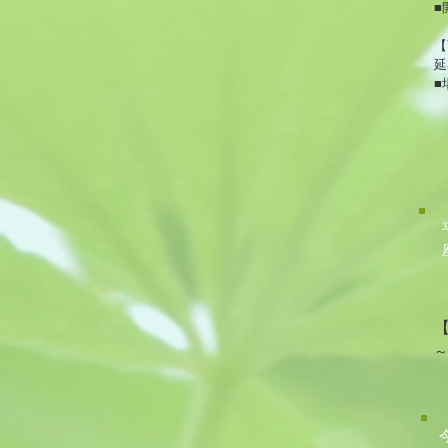
■
【
延
■
～