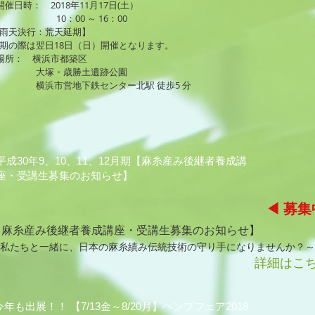
開催日時： 2018年11月17日(土）
10：00 ～ 16：00
雨天決行：荒天延期】
期の際は翌日18日（日）開催となります。
場所： 横浜市都築区
大塚・歳勝土遺跡公園
横浜市営地下鉄センター北駅 徒歩5 分
平成30年9、10、11、12月期【麻糸産み後継者養成講
座・受講生募集のお知らせ】
◀ 募集
【麻糸産み後継者養成講座・受講生募集のお知らせ】
私たちと一緒に、日本の麻糸績み伝統技術の守り手になりませんか？～
詳細はこ
今年も出展！！ 【7/13金～8/20月】ヘンプフェア2018