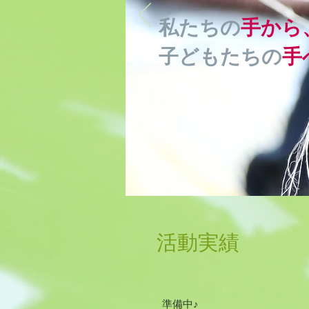
私たちの
手から
子どもたちの
手
活動実績
準備中♪