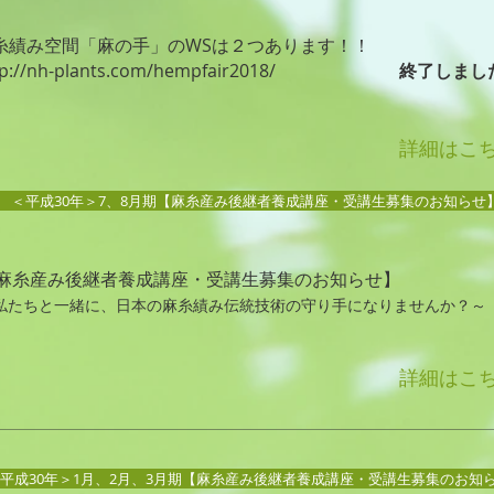
糸績み空間「麻の手」のWSは２つあります！！
tp://nh-plants.com/hempfair2018/
終了しまし
詳細はこ
＜平成30年＞7、8月期【麻糸産み後継者養成講座・受講生募集のお知らせ
麻糸産み後継者養成講座・受講生募集のお知らせ】
私たちと一緒に、日本の麻糸績み伝統技術の守り手になりませんか？～
詳細はこ
平成30年＞1月、2月、3月期【麻糸産み後継者養成講座・受講生募集のお知