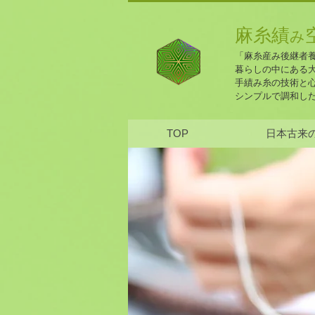
麻糸績
み
「麻糸産み後継者
暮らしの中にある
手績み糸の技術と
​シンプルで調和し
TOP
日本古来の