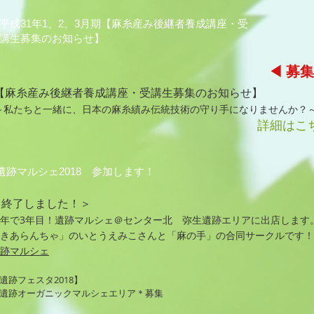
平成31年1、2、3
月期【麻糸産み後継者養成講座・受
講生募集のお知らせ】
◀ 募
【麻糸産み後継者養成講座・受講生募集のお知らせ】
～私たちと一緒に、日本の麻糸績み伝統技術の守り手になりませんか？
詳細はこ
遺跡マルシェ2018 参加します！
​＜終了しました！＞
年で3年目！遺跡マルシェ＠センター北 弥生遺跡エリアに出店します
きあらんちゃ」のいとうえみこさんと「麻の手」の合同サークルです！
跡マルシェ
遺跡フェスタ2018】
遺跡オーガニックマルシェエリア＊募集