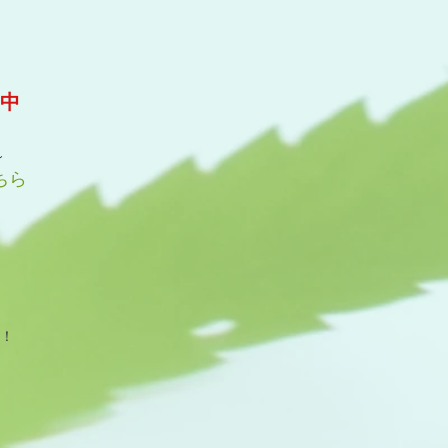
集中
～
ちら
。
！