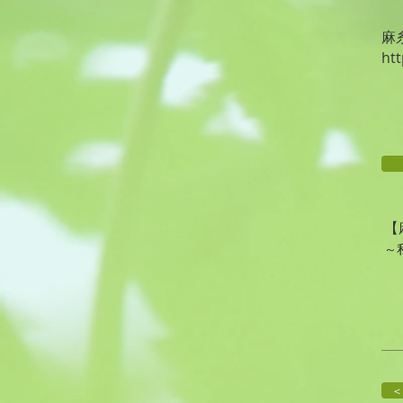
麻
ht
【
～
＜