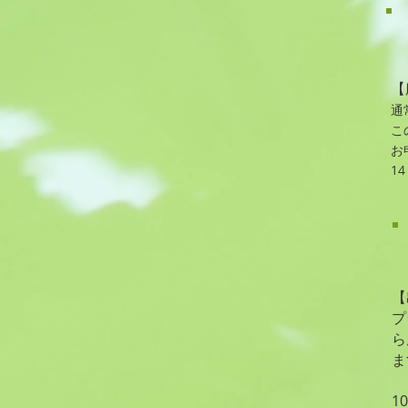
【
通
こ
お
1
【
​
ら
ま
1