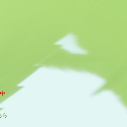
集中
～
ちら