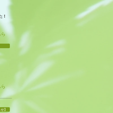
た！
ちら
】
ちら
らせ】