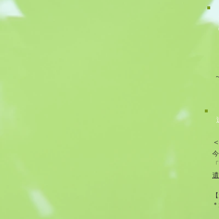
今
「
遺
【
＊