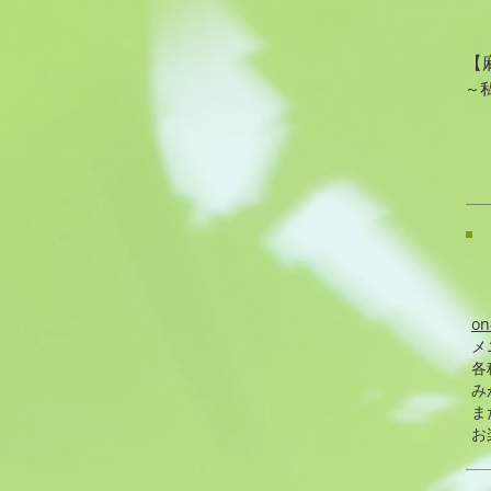
【
～
on
​
各
み
ま
お