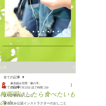
0
記事
全ての記事
麻糸績み空間「麻の手」
全ての記事
2018年7月13日
読了時間: 2分
梅雨明けしたら食べたいも
よりひめのおしごと
の！
麻糸産み公認インストラクターのおしごと