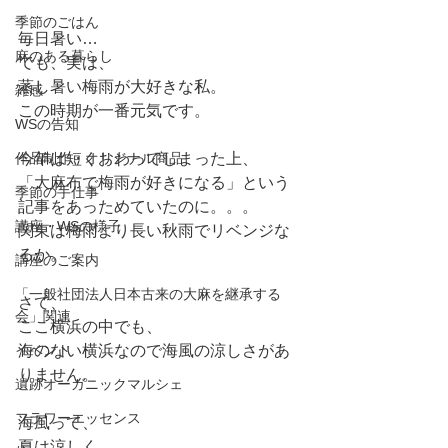
季節のごはん
毎日暑い…
麻のある暮らし
でも、実は、
蒸し暑い梅雨が大好きな私。
雑感
この時期が一番元気です。
WSの告知
作品制作・オリジナル商品
今年は短くおわってしまった上、
「大麻布で梅雨が好きになる」という
季節の手仕事
記事をあっためていたのに。。。
講座・WSの様子
関東は梅雨より長い秋雨でリベンジな
るか。
講座のご案内
「一般社団法人日本古来の大麻を継承する
さて、
会」関連
ここ横浜の中でも、
イベント
海のない横浜なので海風の涼しさがあ
りません。
遺跡オーガニックマルシェ
フラワーエッセンス
海風って、
夏は涼しく、