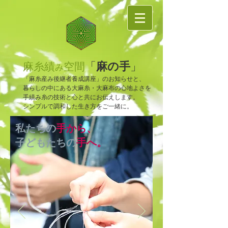
麻の手
「
」
麻糸績
空間
み
「麻糸産み後継者養成講座」のお知らせと、
暮らしの中にある大麻糸・大麻布の心地よさを
手績み糸の技術と心と共にお伝えします。
​シンプルで調和した生き方をご一緒に。
私たちの
手から、
子どもたちの
手へ。