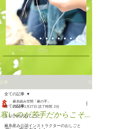
0
記事
全ての記事
麻糸績み空間「麻の手」
全ての記事
2018年1月27日
読了時間: 2分
寒いのが苦手だからこそ…
よりひめのおしごと
麻糸産み公認インストラクターのおしごと