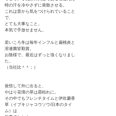
時の汗を冷やさずに発散させる。
これは昔から気をつけられていること
で、
とても大事なこと。
本気で手放せません。
若いころ冬は毎年インフルと扁桃炎と
溶連菌皆勤賞。
お陰様で、最近はずっと強くなりまし
た。
（当社比＾＾；）
覚悟して外に出ると、
やはり花壇の草は霜枯れに。
その中でもフレンチタイムと伊吹麝香
草（イブキジャコウソウ/日本のタイ
ム）は