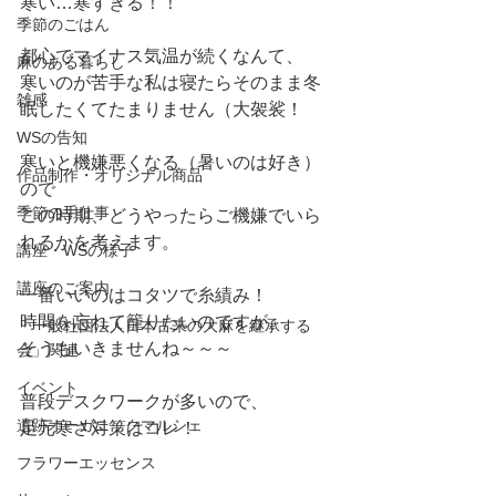
寒い…寒すぎる！！
季節のごはん
都心でマイナス気温が続くなんて、
麻のある暮らし
寒いのが苦手な私は寝たらそのまま冬
雑感
眠したくてたまりません（大袈裟！
WSの告知
寒いと機嫌悪くなる（暑いのは好き）
作品制作・オリジナル商品
ので
季節の手仕事
この時期、どうやったらご機嫌でいら
れるかを考えます。
講座・WSの様子
講座のご案内
一番いいのはコタツで糸績み！
時間を忘れて籠りたいのですが、
「一般社団法人日本古来の大麻を継承する
そうもいきませんね～～～
会」関連
イベント
普段デスクワークが多いので、
遺跡オーガニックマルシェ
足元寒さ対策はコレ！
フラワーエッセンス