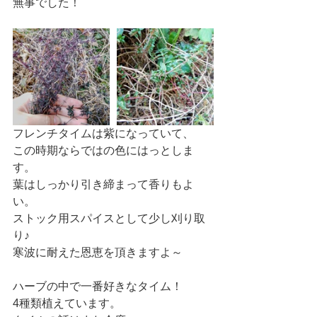
無事でした！
フレンチタイムは紫になっていて、
この時期ならではの色にはっとしま
す。
葉はしっかり引き締まって香りもよ
い。
ストック用スパイスとして少し刈り取
り♪
寒波に耐えた恩恵を頂きますよ～
ハーブの中で一番好きなタイム！
4種類植えています。