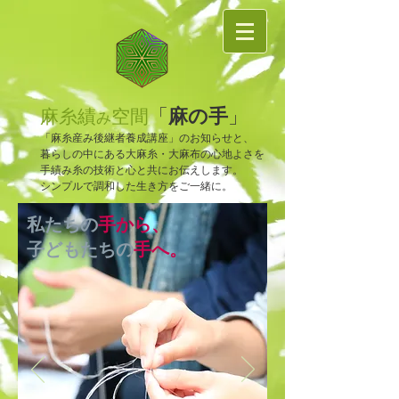
麻の手
「
」
麻糸績
空間
み
「麻糸産み後継者養成講座」のお知らせと、
暮らしの中にある大麻糸・大麻布の心地よさを
手績み糸の技術と心と共にお伝えします。
​シンプルで調和した生き方をご一緒に。
私たちの
手から、
子どもたちの
手へ。