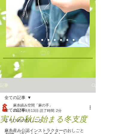
0
記事
全ての記事
麻糸績み空間「麻の手」
全ての記事
2017年9月13日
読了時間: 2分
実りの秋に始まる冬支度
よりひめのおしごと
麻糸産み公認インストラクターのおしごと