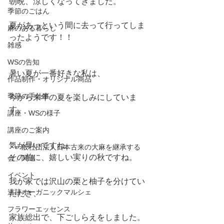
朝晩、涼しくなってきました。
季節のごはん
夏があっという間に去って行ってしま
麻のある暮らし
ったようです！！
雑感
WSの告知
暑い夏が一番好きな私は、
作品制作・オリジナル商品
季節の手仕事
今から来年の夏を楽しみにしていま
す。
講座・WSの様子
講座のご案内
気が早いですね。
「一般社団法人日本古来の大麻を継承する
その前に、嬉しい実りの秋ですね。
会」関連
イベント
我が家では沢山の栗と柚子を分けてい
遺跡オーガニックマルシェ
ただき、
フラワーエッセンス
家族総出で、下ごしらえをしました。