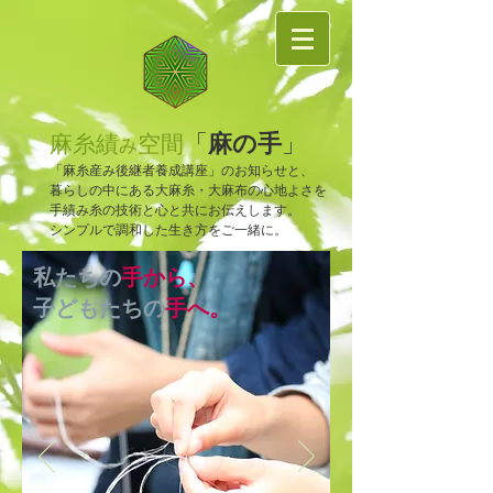
麻の手
「
」
麻糸績
空間
み
「麻糸産み後継者養成講座」のお知らせと、
暮らしの中にある大麻糸・大麻布の心地よさを
手績み糸の技術と心と共にお伝えします。
​シンプルで調和した生き方をご一緒に。
私たちの
手から、
子どもたちの
手へ。