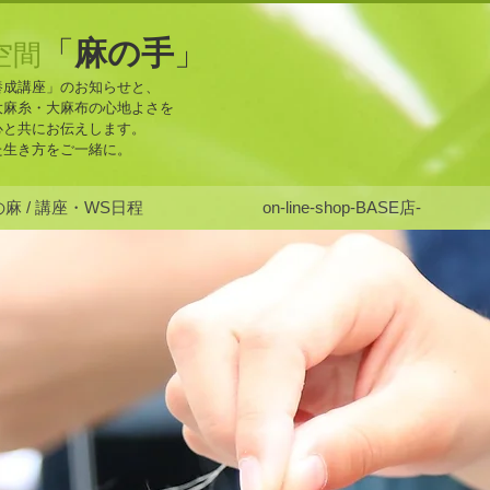
麻の手
「
」
空間
養成講座」のお知らせと、
大麻糸・大麻布の心地よさを
心と共にお伝えします。
た生き方をご一緒に。
麻 / 講座・WS日程
on-line-shop-BASE店-