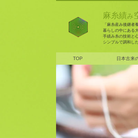
麻糸績
み
「麻糸産み後継者
暮らしの中にある
手績み糸の技術と
​シンプルで調和し
TOP
日本古来の