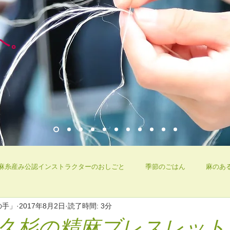
、
へ。
麻糸産み公認インストラクターのおしごと
季節のごはん
麻のあ
の手」
2017年8月2日
読了時間: 3分
ル商品
季節の手仕事
講座・WSの様子
講座のご案内
「屋久杉の精麻ブレスレッ