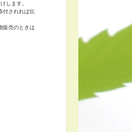
付けします。
添付されれば伝
物販売のときは
。