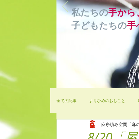
私たちの
手から
子どもたちの
手
全ての記事
よりひめのおしごと
麻糸績み空間「麻
WSの告知
作品制作・オリジナ
8/20