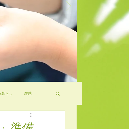
る暮らし
雑感
ト」準備