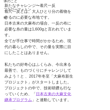
体のこと
新たなチャレンジ〜着尺一反
フラワーフォトン
着尺一反とは、大人ひとり分の着物を
作るのに必要な布地です。
蛇
日本古来の大麻布の場合、一反の布に
必要な糸の量は1,600gと言われていま
す。
全てが手仕事で時間がかかるため、現
代の暮らしの中で、その量を実際に目
にしたことはありません。
私たちの好奇心はふくらみ、今出来る
最善で、ものづくりにチャレンジして
みよう！と 、2017年冬至「大麻布新生
プロジェクト」がスタートしました。
プロジェクトの中で、技術研鑽も行な
っていくため、「
日本古来の大麻文化
継承プログラム
」と連動しています。