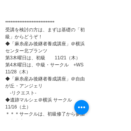
**************************** 
受講を検討の方は、まずは基礎の「初
級」からどうぞ！
◆「麻糸産み後継者養成講座」＠横浜
センター北プランツ
第3木曜日は、初級　　11/21（木）
第4木曜日は、中級・サークル　+WS　
11/28（木）
◆「麻糸産み後継者養成講座」＠自由
が丘・アンジェリ
　-リクエスト-
◆遺跡マルシェ＠横浜 サークル　
11/16（土） 
＊＊＊サークルは、初級修了から参加
できます＊＊＊
「久しぶりで忘れちゃったけど…」と