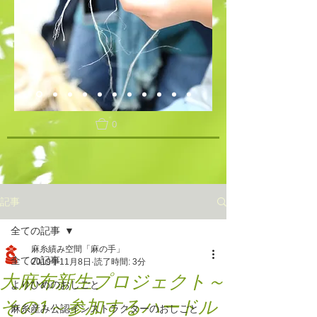
0
記事
全ての記事
麻糸績み空間「麻の手」
全ての記事
2019年11月8日
読了時間: 3分
大麻布新生プロジェクト～
よりひめのおしごと
その1～参加するハードル
麻糸産み公認インストラクターのおしごと