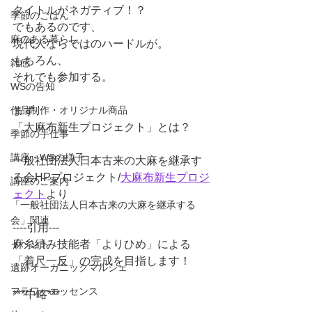
タイトルがネガティブ！？
季節のごはん
でもあるのです、
麻のある暮らし
現代人ならではのハードルが。
もちろん、
雑感
それでも参加する。
WSの告知
作品制作・オリジナル商品
まず、
「大麻布新生プロジェクト」とは？
季節の手仕事
講座・WSの様子
一般社団法人日本古来の大麻を継承す
る会HPプロジェクト/
大麻布新生プロジ
講座のご案内
ェクト
より
「一般社団法人日本古来の大麻を継承する
会」関連
----引用---
イベント
麻糸績み技能者「よりひめ」による
「着尺一反」の完成を目指します！
遺跡オーガニックマルシェ
フラワーエッセンス
***中略***