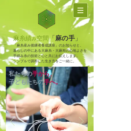
麻の手
「
」
麻糸績
空間
み
「麻糸産み後継者養成講座」のお知らせと、
暮らしの中にある大麻糸・大麻布の心地よさを
手績み糸の技術と心と共にお伝えします。
​シンプルで調和した生き方をご一緒に。
私たちの
手から、
子どもたちの
手へ。