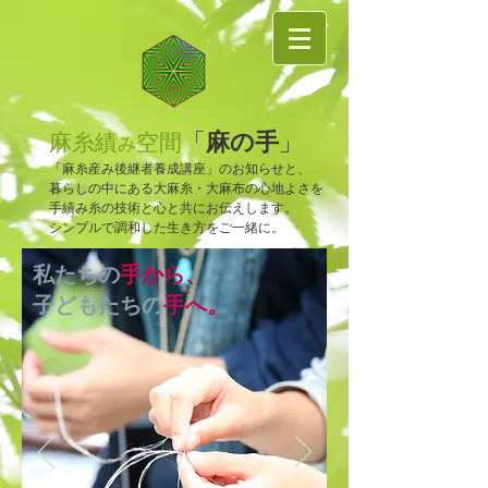
麻の手
「
」
麻糸績
空間
み
「麻糸産み後継者養成講座」のお知らせと、
暮らしの中にある大麻糸・大麻布の心地よさを
手績み糸の技術と心と共にお伝えします。
​シンプルで調和した生き方をご一緒に。
私たちの
手から、
子どもたちの
手へ。