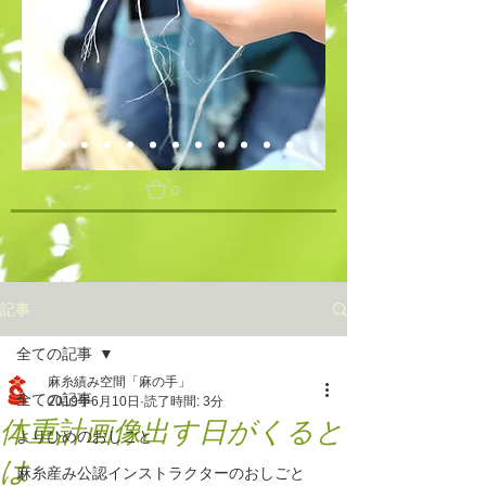
0
記事
全ての記事
麻糸績み空間「麻の手」
全ての記事
2019年6月10日
読了時間: 3分
体重計画像出す日がくると
よりひめのおしごと
は
麻糸産み公認インストラクターのおしごと