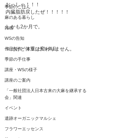
おっしゃ！！！
季節のごはん
内臓脂肪戻したぜ！！！！！
麻のある暮らし
しかも2か月で。
雑感
WSの告知
作品制作・オリジナル商品
※だけど体重は変わりません。
季節の手仕事
講座・WSの様子
講座のご案内
「一般社団法人日本古来の大麻を継承する
会」関連
イベント
遺跡オーガニックマルシェ
フラワーエッセンス