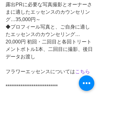
露出PRに必要な写真撮影とオーナーさ
まに適したエッセンスのカウンセリン
グ…35,000円～
◆プロフィール写真と、ご自身に適し
たエッセンスのカウンセリング…
20,000円 初回・二回目と各回トリート
メントボトル1本、二回目に撮影、後日
データお渡し
フラワーエッセンスについては
こちら
**************************** 
実は体も心も整理される。
そんな糸績み時間。
◆「麻糸産み後継者養成講座」＠横浜
センター北プランツ
第3木曜日は、初級　　6/20　7/18　