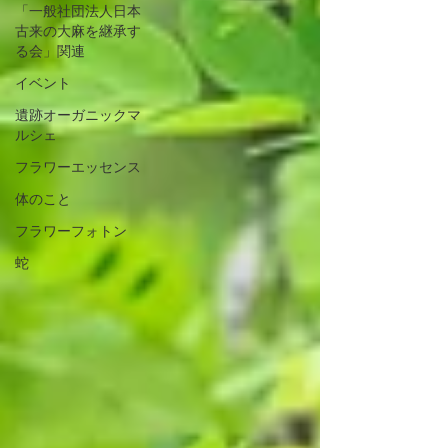
「一般社団法人日本
古来の大麻を継承す
る会」関連
イベント
遺跡オーガニックマ
ルシェ
フラワーエッセンス
体のこと
フラワーフォトン
蛇