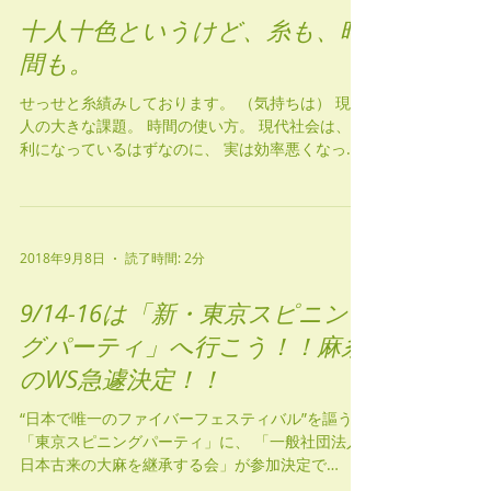
2019年6月6日
読了時間: 3分
十人十色というけど、糸も、時
間も。
せっせと糸績みしております。 （気持ちは） 現代
人の大きな課題。 時間の使い方。 現代社会は、 便
利になっているはずなのに、 実は効率悪くなって
いるという罠。 あっ ネガティブな！ いいわけっぽ
いぞ！ タイムマネジメントが、 自他共に認めるへ
たっぴの私です。...
2018年9月8日
読了時間: 2分
9/14-16は「新・東京スピニン
グパーティ」へ行こう！！麻糸
のWS急遽決定！！
“日本で唯一のファイバーフェスティバル”を謳う
「東京スピニングパーティ」に、 「一般社団法人