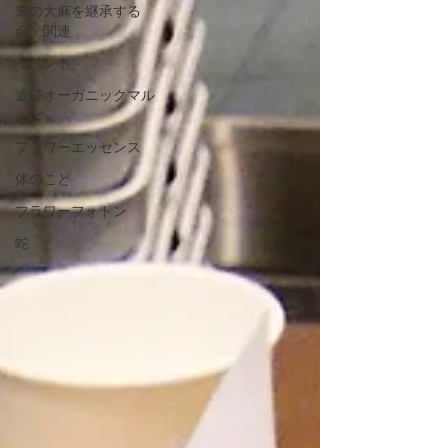
来の大麻を継承する
会」関連
イベント
遺跡オーガニックマル
シェ
フラワーエッセンス
体のこと
フラワーフォトン
蛇