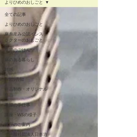
よりひめのおしごと
全ての記事
よりひめのおしごと
麻糸産み公認インスト
ラクターのおしごと
季節のごはん
麻のある暮らし
雑感
WSの告知
作品制作・オリジナル
商品
季節の手仕事
講座・WSの様子
講座のご案内
「一般社団法人日本古